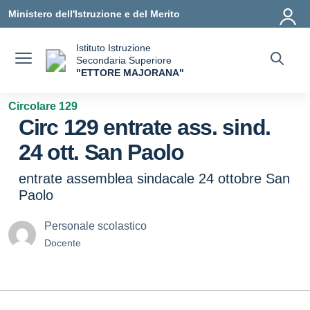
Vai ai contenuti
Vai al menu di navigazione
Vai al footer
Ministero dell'Istruzione e del Merito
Istituto Istruzione
Secondaria Superiore
"ETTORE MAJORANA"
— Visita la pagina iniziale della scuola
Circolare 129
Circ 129 entrate ass. sind.
24 ott. San Paolo
entrate assemblea sindacale 24 ottobre San
Paolo
Personale scolastico
Docente