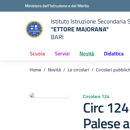
Vai ai contenuti
Vai al menu di navigazione
Vai al footer
Ministero dell'Istruzione e del Merito
Istituto Istruzione Secondaria 
"ETTORE MAJORANA"
BARI
della scuola
— Visita la pagina iniziale del
Scuola
Servizi
Novità
Didattica
Home
Novità
Le circolari
Circolari pubblic
Circolare 124
Circ 124
Palese a