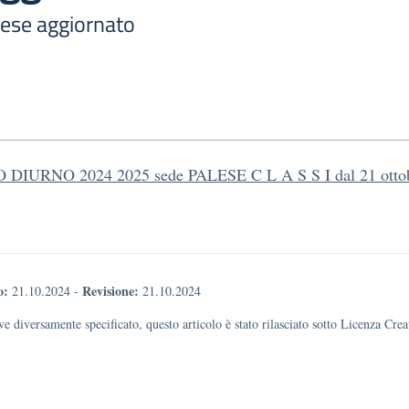
lese aggiornato
DIURNO 2024 2025 sede PALESE C L A S S I dal 21 otto
o:
Revisione:
21.10.2024
-
21.10.2024
e diversamente specificato, questo articolo è stato rilasciato sotto Licenza Cr