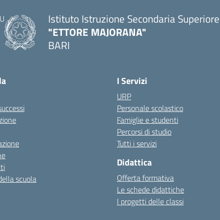
Istituto Istruzione Secondaria Superiore
"ETTORE MAJORANA"
BARI
— Visita la pagina iniziale della scuola
la
I Servizi
URP
 successi
Personale scolastico
zione
Famiglie e studenti
Percorsi di studio
azione
Tutti i servizi
ne
Didattica
ti
Offerta formativa
della scuola
Le schede didattiche
I progetti delle classi