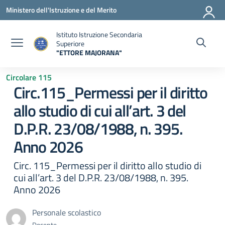
Vai ai contenuti
Vai al menu di navigazione
Vai al footer
Ministero dell'Istruzione e del Merito
Istituto Istruzione Secondaria
Superiore
"ETTORE MAJORANA"
— Visita la pagina iniziale della scuola
Circolare 115
Circ.115_Permessi per il diritto
allo studio di cui all’art. 3 del
D.P.R. 23/08/1988, n. 395.
Anno 2026
Circ. 115_Permessi per il diritto allo studio di
cui all’art. 3 del D.P.R. 23/08/1988, n. 395.
Anno 2026
Personale scolastico
Docente