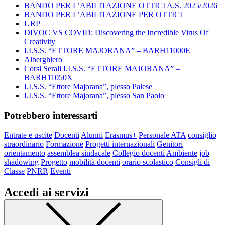
BANDO PER L’ABILITAZIONE OTTICI A.S. 2025/2026
BANDO PER L’ABILITAZIONE PER OTTICI
URP
DIVOC VS COVID: Discovering the Incredible Virus Of
Creativity
I.I.S.S. “ETTORE MAJORANA” – BARH11000E
Alberghiero
Corsi Serali I.I.S.S. “ETTORE MAJORANA” –
BARH11050X
I.I.S.S. “Ettore Majorana”, plesso Palese
I.I.S.S. “Ettore Majorana”, plesso San Paolo
Potrebbero interessarti
Entrate e uscite
Docenti
Alunni
Erasmus+
Personale ATA
consiglio
straordinario
Formazione
Progetti internazionali
Genitori
orientamento
assemblea sindacale
Collegio docenti
Ambiente
job
shadowing
Progetto
mobilità docenti
orario scolastico
Consigli di
Classe
PNRR
Eventi
Accedi ai servizi