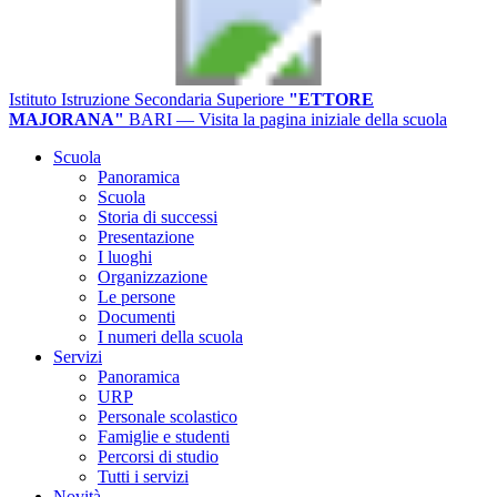
Istituto Istruzione Secondaria Superiore
"ETTORE
MAJORANA"
BARI
— Visita la pagina iniziale della scuola
Scuola
Panoramica
Scuola
Storia di successi
Presentazione
I luoghi
Organizzazione
Le persone
Documenti
I numeri della scuola
Servizi
Panoramica
URP
Personale scolastico
Famiglie e studenti
Percorsi di studio
Tutti i servizi
Novità