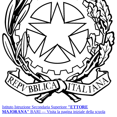
Istituto Istruzione Secondaria Superiore
"ETTORE
MAJORANA"
BARI
— Visita la pagina iniziale della scuola