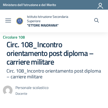
Vai ai contenuti
Vai al menu di navigazione
Vai al footer
Ministero dell'Istruzione e del Merito
Istituto Istruzione Secondaria
Superiore
"ETTORE MAJORANA"
— Visita la pagina iniziale della scuola
Circolare 108
Circ. 108_Incontro
orientamento post diploma –
carriere militare
Circ. 108_Incontro orientamento post diploma
– carriere militare
Personale scolastico
Docente