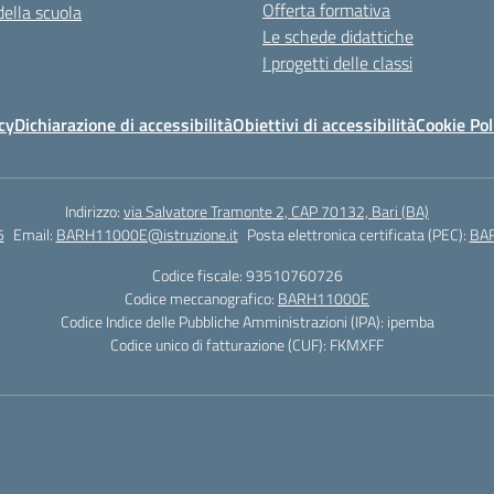
Offerta formativa
della scuola
Le schede didattiche
I progetti delle classi
cy
Dichiarazione di accessibilità
Obiettivi di accessibilità
Cookie Pol
Indirizzo:
via Salvatore Tramonte 2, CAP 70132, Bari (BA)
5
Email:
BARH11000E@istruzione.it
Posta elettronica certificata (PEC):
BAR
Codice fiscale: 93510760726
Codice meccanografico:
BARH11000E
Codice Indice delle Pubbliche Amministrazioni (IPA): ipemba
Codice unico di fatturazione (CUF): FKMXFF