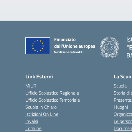
Is
"
B
— 
Link Esterni
La Scuo
MIUR
Scuola
Ufficio Scolastico Regionale
Storia di
Ufficio Scolastico Territoriale
Presenta
Scuola in Chiaro
I luoghi
Iscrizioni On Line
Organizz
Invalsi
Le perso
Comune
Documen