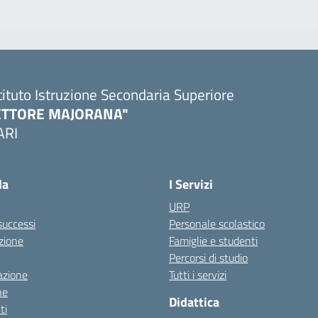
tituto Istruzione Secondaria Superiore
ETTORE MAJORANA"
ARI
Visita la pagina iniziale della scuola
la
I Servizi
URP
 successi
Personale scolastico
zione
Famiglie e studenti
Percorsi di studio
azione
Tutti i servizi
ne
Didattica
ti