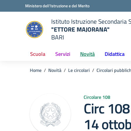
Vai ai contenuti
Vai al menu di navigazione
Vai al footer
Ministero dell'Istruzione e del Merito
Istituto Istruzione Secondaria 
"ETTORE MAJORANA"
BARI
della scuola
— Visita la pagina iniziale del
Scuola
Servizi
Novità
Didattica
Home
Novità
Le circolari
Circolari pubblic
Circolare 108
Circ 108
14 ottob