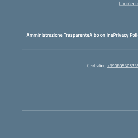
I numeri 
Amministrazione Trasparente
Albo online
Privacy Poli
Centralino:
+39080530533