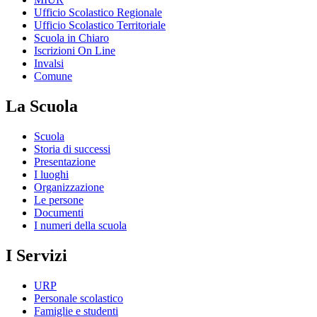
Ufficio Scolastico Regionale
Ufficio Scolastico Territoriale
Scuola in Chiaro
Iscrizioni On Line
Invalsi
Comune
La Scuola
Scuola
Storia di successi
Presentazione
I luoghi
Organizzazione
Le persone
Documenti
I numeri della scuola
I Servizi
URP
Personale scolastico
Famiglie e studenti