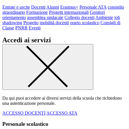
Entrate e uscite
Docenti
Alunni
Erasmus+
Personale ATA
consiglio
straordinario
Formazione
Progetti internazionali
Genitori
orientamento
assemblea sindacale
Collegio docenti
Ambiente
job
shadowing
Progetto
mobilità docenti
orario scolastico
Consigli di
Classe
PNRR
Eventi
Accedi ai servizi
Da qui puoi accedere ai diversi servizi della scuola che richiedono
una autenticazione personale.
ACCESSO DOCENTI
ACCESSO ATA
Personale scolastico