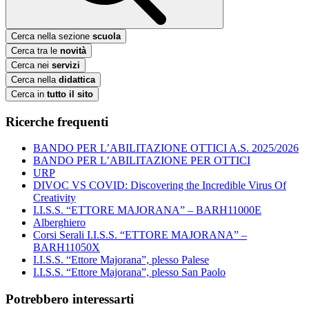
Cerca nella sezione
scuola
Cerca tra le
novità
Cerca nei
servizi
Cerca nella
didattica
Cerca in
tutto il sito
Ricerche frequenti
BANDO PER L’ABILITAZIONE OTTICI A.S. 2025/2026
BANDO PER L’ABILITAZIONE PER OTTICI
URP
DIVOC VS COVID: Discovering the Incredible Virus Of
Creativity
I.I.S.S. “ETTORE MAJORANA” – BARH11000E
Alberghiero
Corsi Serali I.I.S.S. “ETTORE MAJORANA” –
BARH11050X
I.I.S.S. “Ettore Majorana”, plesso Palese
I.I.S.S. “Ettore Majorana”, plesso San Paolo
Potrebbero interessarti