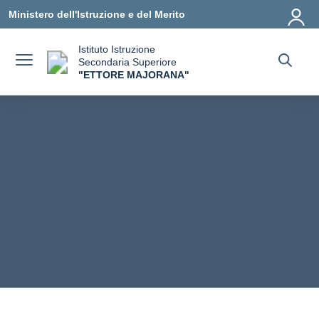
Vai ai contenuti
Vai al menu di navigazione
Vai al footer
Ministero dell'Istruzione e del Merito
Istituto Istruzione
Secondaria Superiore
"ETTORE MAJORANA"
— Visita la pagina iniziale della scuola