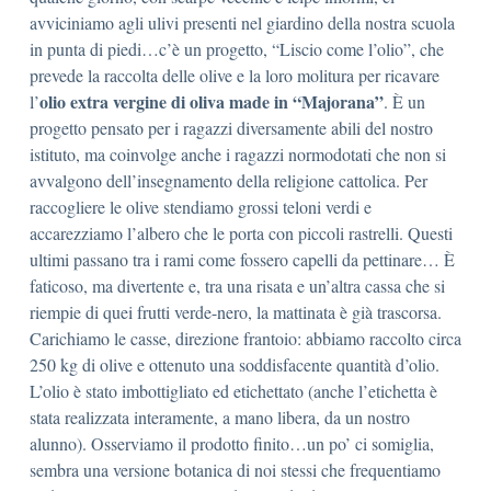
avviciniamo agli ulivi presenti nel giardino della nostra scuola
in punta di piedi…c’è un progetto, “Liscio come l’olio”, che
prevede la raccolta delle olive e la loro molitura per ricavare
olio extra vergine di oliva made in “Majorana”
l’
. È un
progetto pensato per i ragazzi diversamente abili del nostro
istituto, ma coinvolge anche i ragazzi normodotati che non si
avvalgono dell’insegnamento della religione cattolica. Per
raccogliere le olive stendiamo grossi teloni verdi e
accarezziamo l’albero che le porta con piccoli rastrelli. Questi
ultimi passano tra i rami come fossero capelli da pettinare… È
faticoso, ma divertente e, tra una risata e un’altra cassa che si
riempie di quei frutti verde-nero, la mattinata è già trascorsa.
Carichiamo le casse, direzione frantoio: abbiamo raccolto circa
250 kg di olive e ottenuto una soddisfacente quantità d’olio.
L’olio è stato imbottigliato ed etichettato (anche l’etichetta è
stata realizzata interamente, a mano libera, da un nostro
alunno). Osserviamo il prodotto finito…un po’ ci somiglia,
sembra una versione botanica di noi stessi che frequentiamo