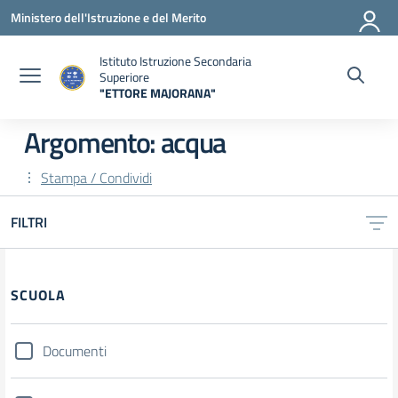
Vai ai contenuti
Vai al menu di navigazione
Vai al footer
Ministero dell'Istruzione e del Merito
Istituto Istruzione Secondaria
Superiore
"ETTORE MAJORANA"
— Visita la pagina iniziale della scuola
Argomento: acqua
Stampa / Condividi
FILTRI
Filtri
SCUOLA
Documenti