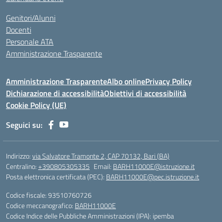
Genitori/Alunni
Docenti
Personale ATA
Amministrazione Trasparente
Amministrazione Trasparente
Albo online
Privacy Policy
Dichiarazione di accessibilità
Obiettivi di accessibilità
Cookie Policy (UE)
Seguici su:
Indirizzo:
via Salvatore Tramonte 2, CAP 70132, Bari (BA)
Centralino:
+390805305335
Email:
BARH11000E@istruzione.it
Posta elettronica certificata (PEC):
BARH11000E@pec.istruzione.it
Codice fiscale: 93510760726
Codice meccanografico:
BARH11000E
Codice Indice delle Pubbliche Amministrazioni (IPA): ipemba