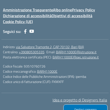
Amministrazione Trasparente
Albo online
Privacy Policy
Dichiarazione di accessibilità
Obiettivi di accessibilità
Cookie Policy (UE)
Seguici su:
Indirizzo:
via Salvatore Tramonte 2, CAP 70132, Bari (BA)
Centralino:
+390805305335
Email:
BARH11000E@istruzione.it
Posta elettronica certificata (PEC):
BARH11000E@pec.istruzione.it
Codice fiscale: 93510760726
Codice meccanografico:
BARH11000E
Codice Indice delle Pubbliche Amministrazioni (IPA): ipemba
Codice unico di fatturazione (CUF): FKMXFF
Idea e progetto di Designers Italia
Gestisci consenso