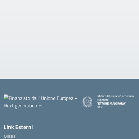
Istituto Istruzione Secondaria
Superiore
"ETTORE MAJORANA"
BARI
— Visita la pagina iniziale della s
Link Esterni
MIUR