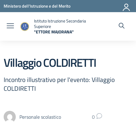
Vai ai contenuti
Vai al menu di navigazione
Vai al footer
Ministero dell'Istruzione e del Merito
Istituto Istruzione Secondaria
Superiore
"ETTORE MAJORANA"
— Visita la pagina iniziale della scuola
Villaggio COLDIRETTI
Incontro illustrativo per l'evento: Villaggio
COLDIRETTI
Personale scolastico
0