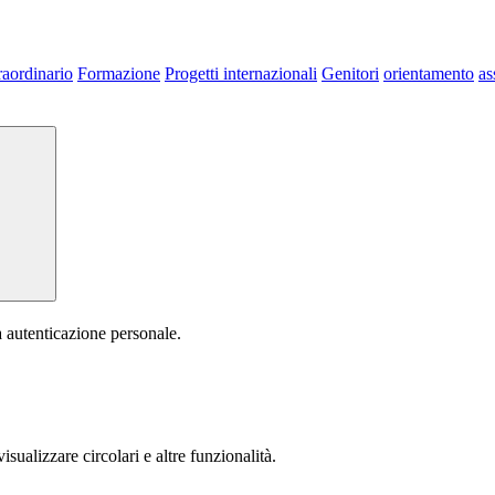
raordinario
Formazione
Progetti internazionali
Genitori
orientamento
as
a autenticazione personale.
isualizzare circolari e altre funzionalità.