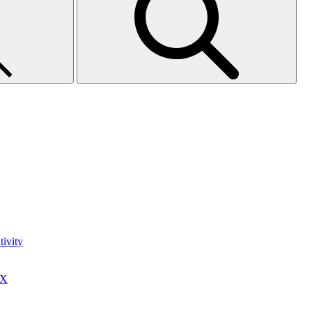
ivity
0X