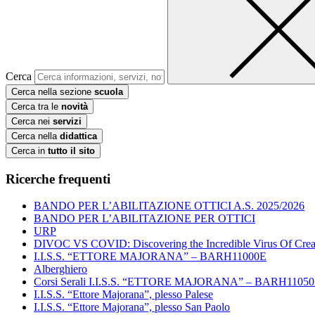
Cerca
Cerca nella sezione
scuola
Cerca tra le
novità
Cerca nei
servizi
Cerca nella
didattica
Cerca in
tutto il sito
Ricerche frequenti
BANDO PER L’ABILITAZIONE OTTICI A.S. 2025/2026
BANDO PER L’ABILITAZIONE PER OTTICI
URP
DIVOC VS COVID: Discovering the Incredible Virus Of Creat
I.I.S.S. “ETTORE MAJORANA” – BARH11000E
Alberghiero
Corsi Serali I.I.S.S. “ETTORE MAJORANA” – BARH1105
I.I.S.S. “Ettore Majorana”, plesso Palese
I.I.S.S. “Ettore Majorana”, plesso San Paolo