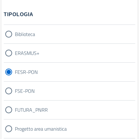
Filtri
TIPOLOGIA
Biblioteca
ERASMUS+
FESR-PON
FSE-PON
FUTURA_PNRR
Progetto area umanistica