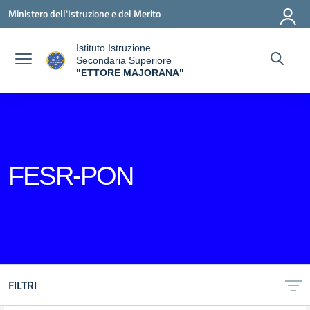
Vai ai contenuti
Vai al menu di navigazione
Vai al footer
Ministero dell'Istruzione e del Merito
Istituto Istruzione
Secondaria Superiore
"ETTORE MAJORANA"
— Visita la pagina iniziale della scuola
FESR-PON
FILTRI