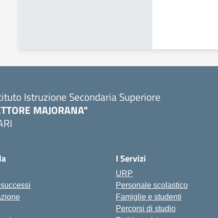
tituto Istruzione Secondaria Superiore
ETTORE MAJORANA"
ARI
Visita la pagina iniziale della scuola
la
I Servizi
URP
i successi
Personale scolastico
azione
Famiglie e studenti
Percorsi di studio