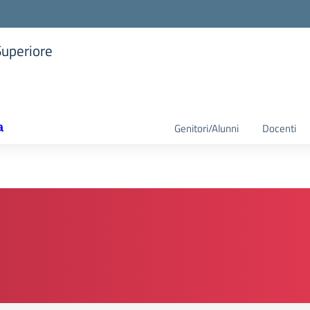
Superiore
la scuola
a
Genitori/Alunni
Docenti