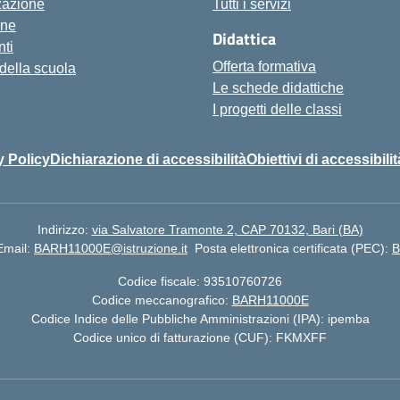
zazione
Tutti i servizi
one
Didattica
ti
Offerta formativa
 della scuola
Le schede didattiche
I progetti delle classi
y Policy
Dichiarazione di accessibilità
Obiettivi di accessibilit
Indirizzo:
via Salvatore Tramonte 2, CAP 70132, Bari (BA)
Email:
BARH11000E@istruzione.it
Posta elettronica certificata (PEC):
B
Codice fiscale: 93510760726
Codice meccanografico:
BARH11000E
Codice Indice delle Pubbliche Amministrazioni (IPA): ipemba
Codice unico di fatturazione (CUF): FKMXFF