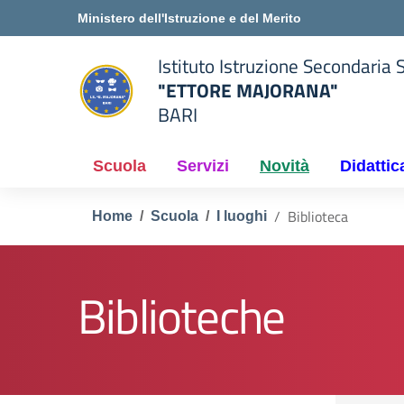
Vai ai contenuti
Vai al menu di navigazione
Vai al footer
Ministero dell'Istruzione e del Merito
Istituto Istruzione Secondaria 
"ETTORE MAJORANA"
BARI
della scuola
— Visita la pagina iniziale del
Scuola
Servizi
Novità
Didattic
Biblioteca
Home
Scuola
I luoghi
Biblioteche