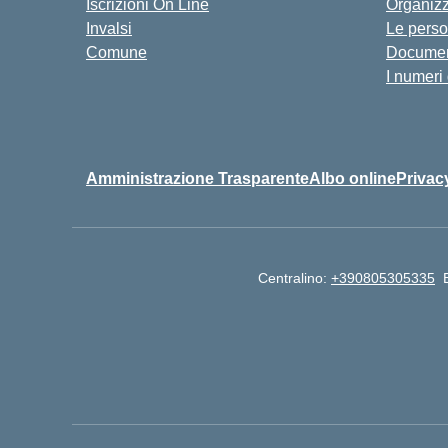
Iscrizioni On Line
Organiz
Invalsi
Le pers
Comune
Documen
I numeri
Amministrazione Trasparente
Albo online
Privac
Centralino:
+390805305335