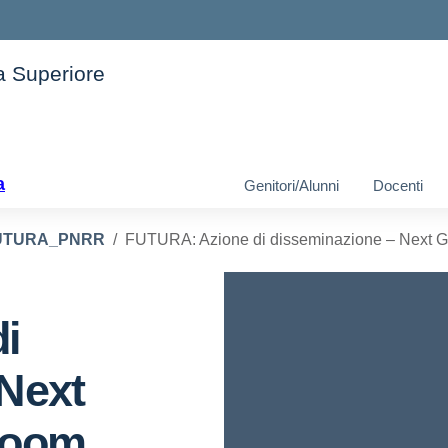
ia Superiore
ella scuola
a
Genitori/Alunni
Docenti
UTURA_PNRR
FUTURA: Azione di disseminazione – Next G
i
Next
room