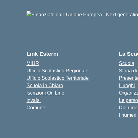
Link Esterni
La Scu
MIUR
Scuola
Ufficio Scolastico Regionale
Storia d
Ufficio Scolastico Territoriale
Present
Scuola in Chiaro
I luoghi
Iscrizioni On Line
Organiz
Invalsi
Le pers
Comune
Documen
I numeri