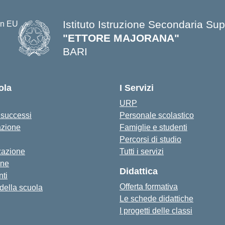
Istituto Istruzione Secondaria Sup
"ETTORE MAJORANA"
BARI
— Visita la pagina iniziale della s
ola
I Servizi
URP
i successi
Personale scolastico
azione
Famiglie e studenti
Percorsi di studio
zazione
Tutti i servizi
one
Didattica
ti
Offerta formativa
 della scuola
Le schede didattiche
I progetti delle classi