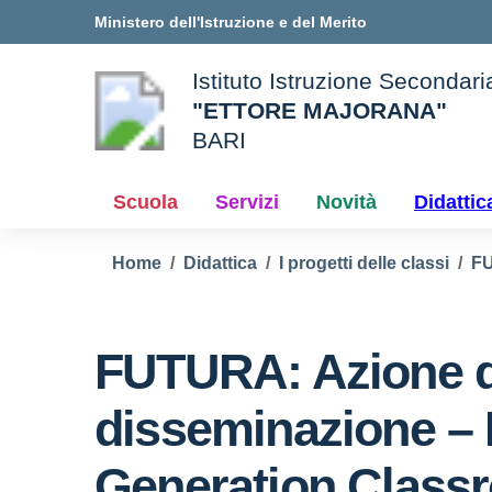
Vai ai contenuti
Vai al menu di navigazione
Vai al footer
Ministero dell'Istruzione e del Merito
Istituto Istruzione Secondar
"ETTORE MAJORANA"
BARI
e della scuola
— Visita la pagina iniziale d
Scuola
Servizi
Novità
Didattic
Home
Didattica
I progetti delle classi
F
FUTURA: Azione d
disseminazione – 
Generation Class