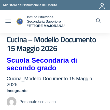
Vai ai contenuti
Vai al menu di navigazione
Vai al footer
Ministero dell'Istruzione e del Merito
Istituto Istruzione
Secondaria Superiore
"ETTORE MAJORANA"
— Visita la pagina iniziale della scuola
Cucina – Modello Documento
15 Maggio 2026
Scuola Secondaria di
secondo grado
Cucina_Modello Documento 15 Maggio
2026
Insegnante
Personale scolastico