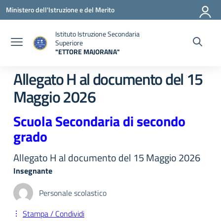
Vai ai contenuti
Vai al menu di navigazione
Vai al footer
Ministero dell'Istruzione e del Merito
Istituto Istruzione Secondaria
Superiore
"ETTORE MAJORANA"
— Visita la pagina iniziale della scuola
Allegato H al documento del 15
Maggio 2026
Scuola Secondaria di secondo
grado
Allegato H al documento del 15 Maggio 2026
Insegnante
Personale scolastico
Stampa / Condividi