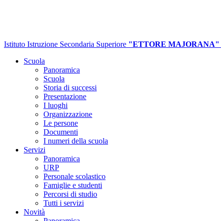
Istituto Istruzione Secondaria Superiore
"ETTORE MAJORANA"
Scuola
Panoramica
Scuola
Storia di successi
Presentazione
I luoghi
Organizzazione
Le persone
Documenti
I numeri della scuola
Servizi
Panoramica
URP
Personale scolastico
Famiglie e studenti
Percorsi di studio
Tutti i servizi
Novità
Panoramica