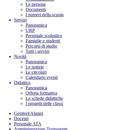
Le persone
Documenti
I numeri della scuola
Servizi
Panoramica
URP
Personale scolastico
Famiglie e studenti
Percorsi di studio
Tutti i servizi
Novità
Panoramica
Le notizie
Le circolari
Calendario eventi
Didattica
Panoramica
Offerta formativa
Le schede didattiche
I progetti delle classi
Genitori/Alunni
Docenti
Personale ATA
Amministrazione Trasparente