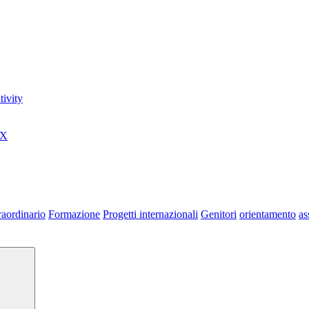
ivity
0X
raordinario
Formazione
Progetti internazionali
Genitori
orientamento
as