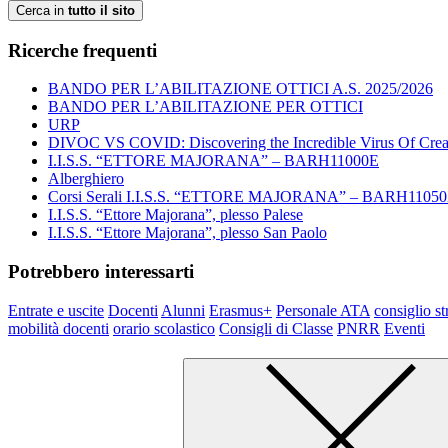
Cerca in
tutto il sito
Ricerche frequenti
BANDO PER L’ABILITAZIONE OTTICI A.S. 2025/2026
BANDO PER L’ABILITAZIONE PER OTTICI
URP
DIVOC VS COVID: Discovering the Incredible Virus Of Creat
I.I.S.S. “ETTORE MAJORANA” – BARH11000E
Alberghiero
Corsi Serali I.I.S.S. “ETTORE MAJORANA” – BARH1105
I.I.S.S. “Ettore Majorana”, plesso Palese
I.I.S.S. “Ettore Majorana”, plesso San Paolo
Potrebbero interessarti
Entrate e uscite
Docenti
Alunni
Erasmus+
Personale ATA
consiglio st
mobilità docenti
orario scolastico
Consigli di Classe
PNRR
Eventi