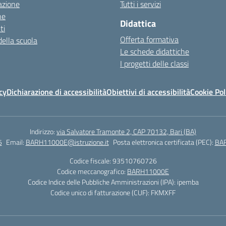
azione
Tutti i servizi
ne
Didattica
ti
Offerta formativa
della scuola
Le schede didattiche
I progetti delle classi
cy
Dichiarazione di accessibilità
Obiettivi di accessibilità
Cookie Pol
Indirizzo:
via Salvatore Tramonte 2, CAP 70132, Bari (BA)
5
Email:
BARH11000E@istruzione.it
Posta elettronica certificata (PEC):
BAR
Codice fiscale: 93510760726
Codice meccanografico:
BARH11000E
Codice Indice delle Pubbliche Amministrazioni (IPA): ipemba
Codice unico di fatturazione (CUF): FKMXFF