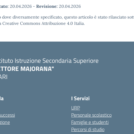
cato:
20.04.2026
-
Revisione:
20.04.2026
 dove diversamente specificato, questo articolo è stato rilasciato sot
a Creative Commons Attribuzione 4.0 Italia.
tituto Istruzione Secondaria Superiore
ETTORE MAJORANA"
ARI
Visita la pagina iniziale della scuola
la
I Servizi
URP
 successi
Personale scolastico
zione
Famiglie e studenti
Percorsi di studio