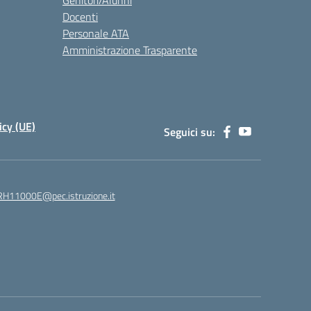
Genitori/Alunni
Docenti
Personale ATA
Amministrazione Trasparente
icy (UE)
Seguici su:
H11000E@pec.istruzione.it