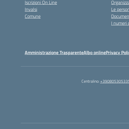
Iscrizioni On Line
Organizz
Invalsi
Le perso
Comune
Documen
I numeri 
Amministrazione Trasparente
Albo online
Privacy Poli
Centralino:
+39080530533