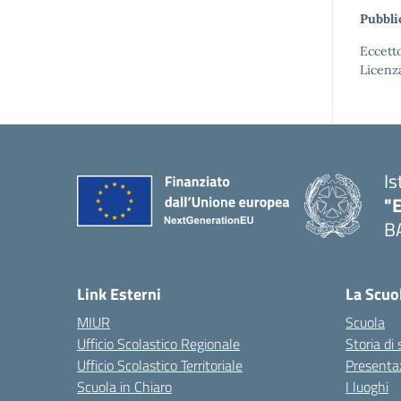
Pubbli
Eccetto
Licenz
Is
"
B
— 
Link Esterni
La Scuo
MIUR
Scuola
Ufficio Scolastico Regionale
Storia di
Ufficio Scolastico Territoriale
Presenta
Scuola in Chiaro
I luoghi