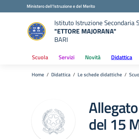
Vai ai contenuti
Vai al menu di navigazione
Vai al footer
Ministero dell'Istruzione e del Merito
Istituto Istruzione Secondaria 
"ETTORE MAJORANA"
BARI
della scuola
— Visita la pagina iniziale del
Scuola
Servizi
Novità
Didattica
Home
Didattica
Le schede didattiche
Scuo
Allegat
del 15 