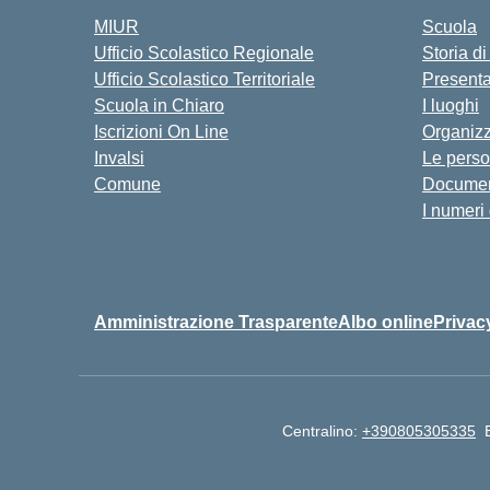
MIUR
Scuola
Ufficio Scolastico Regionale
Storia d
Ufficio Scolastico Territoriale
Present
Scuola in Chiaro
I luoghi
Iscrizioni On Line
Organiz
Invalsi
Le pers
Comune
Documen
I numeri
Amministrazione Trasparente
Albo online
Privac
Centralino:
+390805305335