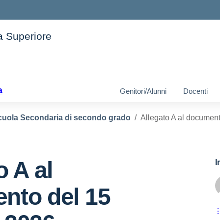
ia Superiore
ella scuola
a
Genitori/Alunni
Docenti
cuola Secondaria di secondo grado
Allegato A al documen
o A al
I
nto del 15