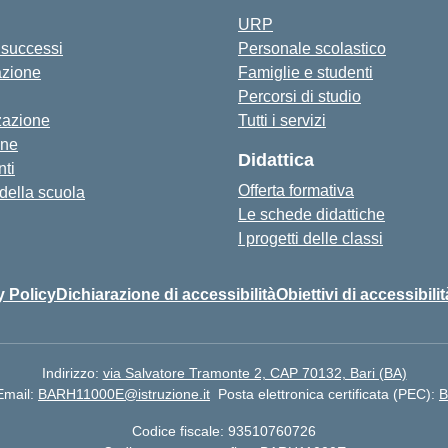
URP
i successi
Personale scolastico
azione
Famiglie e studenti
Percorsi di studio
zazione
Tutti i servizi
one
Didattica
ti
Offerta formativa
 della scuola
Le schede didattiche
I progetti delle classi
y Policy
Dichiarazione di accessibilità
Obiettivi di accessibilit
Indirizzo:
via Salvatore Tramonte 2, CAP 70132, Bari (BA)
Email:
BARH11000E@istruzione.it
Posta elettronica certificata (PEC):
B
Codice fiscale: 93510760726