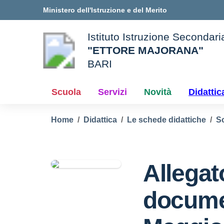
Vai ai contenuti
Vai al menu di navigazione
Vai al footer
Ministero dell'Istruzione e del Merito
Istituto Istruzione Secondar
"ETTORE MAJORANA"
BARI
e della scuola
— Visita la pagina iniziale d
Scuola
Servizi
Novità
Didattic
Home
Didattica
Le schede didattiche
S
Allegat
docume