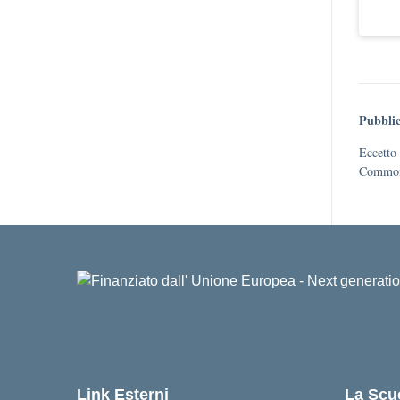
Pubblic
Eccetto 
Commons
Link Esterni
La Scu