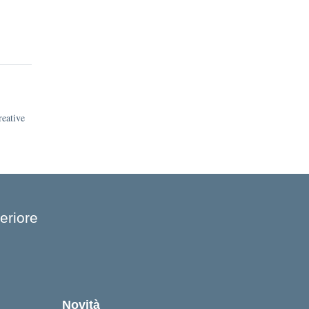
reative
eriore
cuola
Novità