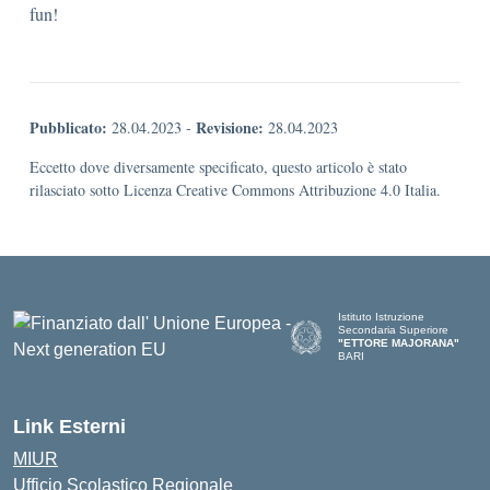
fun!
Pubblicato:
Revisione:
28.04.2023
-
28.04.2023
Eccetto dove diversamente specificato, questo articolo è stato
rilasciato sotto Licenza Creative Commons Attribuzione 4.0 Italia.
Istituto Istruzione
Secondaria Superiore
"ETTORE MAJORANA"
BARI
— Visita la pagina iniziale del
Link Esterni
MIUR
Ufficio Scolastico Regionale