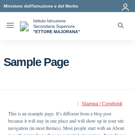
Vai ai contenuti
Vai al menu di navigazione
Vai al footer
Ministero dell'Istruzione e del Merito
Istituto Istruzione
Secondaria Superiore
"ETTORE MAJORANA"
— Visita la pagina iniziale della scuola
Sample Page
Stampa / Condividi
This is an example page. It’s different from a blog post
because it will stay in one place and will show up in your site
navigation (in most themes). Most people start with an About