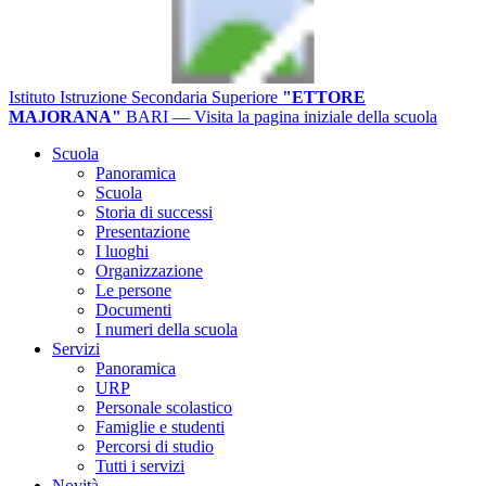
Istituto Istruzione Secondaria Superiore
"ETTORE
MAJORANA"
BARI
— Visita la pagina iniziale della scuola
Scuola
Panoramica
Scuola
Storia di successi
Presentazione
I luoghi
Organizzazione
Le persone
Documenti
I numeri della scuola
Servizi
Panoramica
URP
Personale scolastico
Famiglie e studenti
Percorsi di studio
Tutti i servizi
Novità