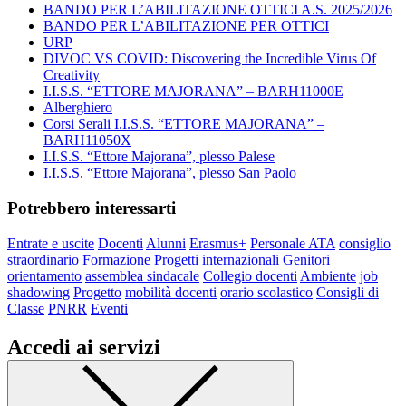
BANDO PER L’ABILITAZIONE OTTICI A.S. 2025/2026
BANDO PER L’ABILITAZIONE PER OTTICI
URP
DIVOC VS COVID: Discovering the Incredible Virus Of
Creativity
I.I.S.S. “ETTORE MAJORANA” – BARH11000E
Alberghiero
Corsi Serali I.I.S.S. “ETTORE MAJORANA” –
BARH11050X
I.I.S.S. “Ettore Majorana”, plesso Palese
I.I.S.S. “Ettore Majorana”, plesso San Paolo
Potrebbero interessarti
Entrate e uscite
Docenti
Alunni
Erasmus+
Personale ATA
consiglio
straordinario
Formazione
Progetti internazionali
Genitori
orientamento
assemblea sindacale
Collegio docenti
Ambiente
job
shadowing
Progetto
mobilità docenti
orario scolastico
Consigli di
Classe
PNRR
Eventi
Accedi ai servizi