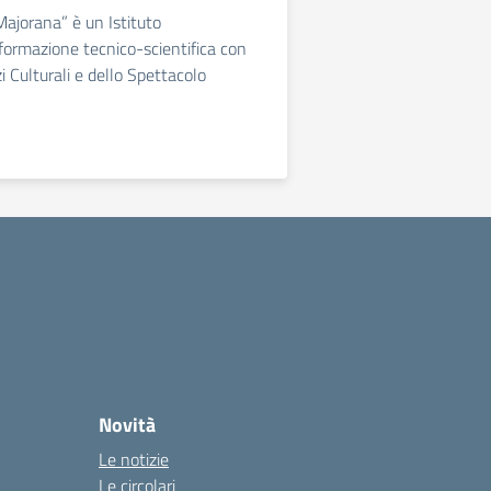
e Majorana” è un Istituto
 formazione tecnico-scientifica con
zi Culturali e dello Spettacolo
Novità
Le notizie
Le circolari