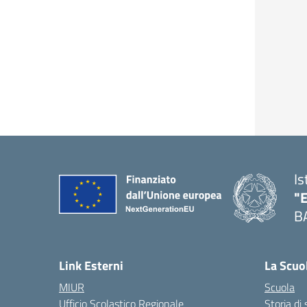
Is
"
B
— 
Link Esterni
La Scuo
MIUR
Scuola
Ufficio Scolastico Regionale
Storia di