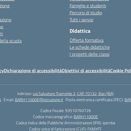
zione
Famiglie e studenti
Percorsi di studio
azione
Tutti i servizi
ne
Didattica
ti
Offerta formativa
della scuola
Le schede didattiche
I progetti delle classi
cy
Dichiarazione di accessibilità
Obiettivi di accessibilità
Cookie Pol
Indirizzo:
via Salvatore Tramonte 2, CAP 70132, Bari (BA)
5
Email:
BARH11000E@istruzione.it
Posta elettronica certificata (PEC):
BAR
Codice fiscale: 93510760726
Codice meccanografico:
BARH11000E
Codice Indice delle Pubbliche Amministrazioni (IPA): ipemba
Codice unico di fatturazione (CUF): FKMXFF