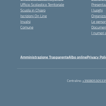
Ufficio Scolastico Territoriale
Presenta
Scuola in Chiaro
I luoghi
Iscrizioni On Line
Organizz
Invalsi
Le perso
Comune
Documen
I numeri 
Amministrazione Trasparente
Albo online
Privacy Poli
Centralino:
+39080530533