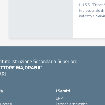
L'I.I.S.S. “Ettor
Professionale di
indirizzo ai Servi
tituto Istruzione Secondaria Superiore
ETTORE MAJORANA"
ARI
Visita la pagina iniziale della scuola
la
I Servizi
URP
 successi
Personale scolastico