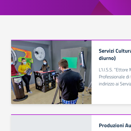
Servizi Cultur
diurno)
L'I.I.S.S. “Ettor
Professionale di
indirizzo ai Servi
Produzioni Au