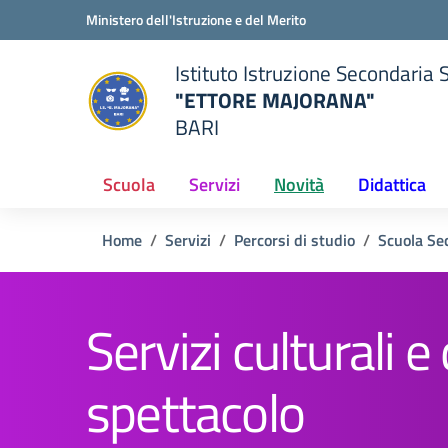
Vai ai contenuti
Vai al menu di navigazione
Vai al footer
Ministero dell'Istruzione e del Merito
Istituto Istruzione Secondaria 
"ETTORE MAJORANA"
BARI
della scuola
— Visita la pagina iniziale del
Scuola
Servizi
Novità
Didattica
Home
Servizi
Percorsi di studio
Scuola Se
Servizi culturali e 
spettacolo