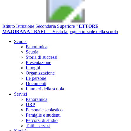
Istituto Istruzione Secondaria Superiore
"ETTORE
MAJORANA"
BARI
— Visita la pagina iniziale della scuola
Scuola
Panoramica
Scuola
Storia di successi
Presentazione
I luoghi
Organizzazione
Le persone
Documenti
I numeri della scuola
Servizi
Panoramica
URP
Personale scolastico
Famiglie e studenti
Percorsi di studio
Tutti i servizi
Novità