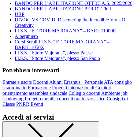
BANDO PER L’ABILITAZIONE OTTICI A.S. 2025/2026
BANDO PER L’ABILITAZIONE PER OTTICI
URP
DIVOC VS COVID: Discovering the Incredible Virus Of
Creativity
I.I.S.S. “ETTORE MAJORANA” – BARH11000E
Alberghiero
Corsi Serali I.I.S.S. “ETTORE MAJORANA” –
BARH11050X
I.I.S.S. “Ettore Majorana”, plesso Palese
I.I.S.S. “Ettore Majorana”, plesso San Paolo
Potrebbero interessarti
Entrate e uscite
Docenti
Alunni
Erasmus+
Personale ATA
consiglio
straordinario
Formazione
Progetti internazionali
Genitori
orientamento
assemblea sindacale
Collegio docenti
Ambiente
job
shadowing
Progetto
mobilità docenti
orario scolastico
Consigli di
Classe
PNRR
Eventi
Accedi ai servizi