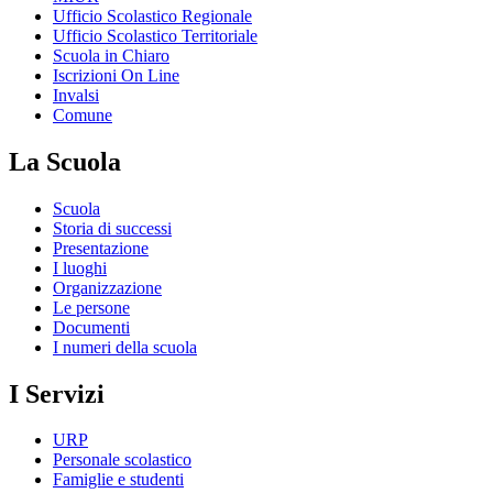
Ufficio Scolastico Regionale
Ufficio Scolastico Territoriale
Scuola in Chiaro
Iscrizioni On Line
Invalsi
Comune
La Scuola
Scuola
Storia di successi
Presentazione
I luoghi
Organizzazione
Le persone
Documenti
I numeri della scuola
I Servizi
URP
Personale scolastico
Famiglie e studenti