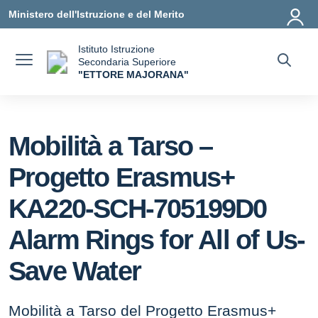
Vai ai contenuti
Vai al menu di navigazione
Vai al footer
Ministero dell'Istruzione e del Merito
Istituto Istruzione
Secondaria Superiore
"ETTORE MAJORANA"
— Visita la pagina iniziale della scuola
Mobilità a Tarso –
Progetto Erasmus+
KA220-SCH-705199D0
Alarm Rings for All of Us-
Save Water
Mobilità a Tarso del Progetto Erasmus+