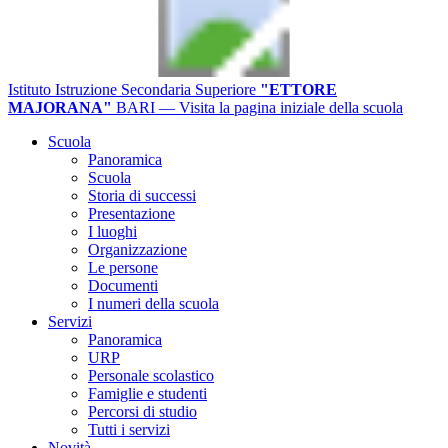
Istituto Istruzione Secondaria Superiore
"ETTORE
MAJORANA"
BARI
— Visita la pagina iniziale della scuola
Scuola
Panoramica
Scuola
Storia di successi
Presentazione
I luoghi
Organizzazione
Le persone
Documenti
I numeri della scuola
Servizi
Panoramica
URP
Personale scolastico
Famiglie e studenti
Percorsi di studio
Tutti i servizi
Novità