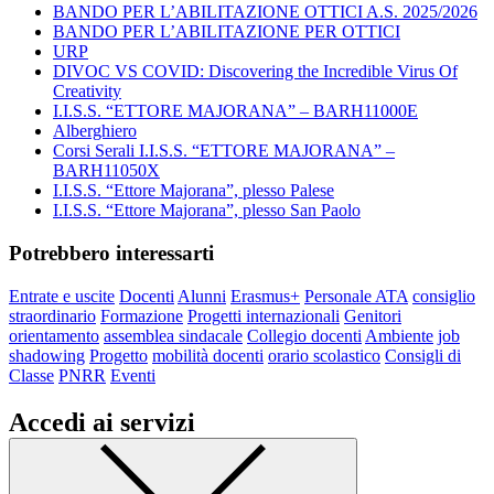
BANDO PER L’ABILITAZIONE OTTICI A.S. 2025/2026
BANDO PER L’ABILITAZIONE PER OTTICI
URP
DIVOC VS COVID: Discovering the Incredible Virus Of
Creativity
I.I.S.S. “ETTORE MAJORANA” – BARH11000E
Alberghiero
Corsi Serali I.I.S.S. “ETTORE MAJORANA” –
BARH11050X
I.I.S.S. “Ettore Majorana”, plesso Palese
I.I.S.S. “Ettore Majorana”, plesso San Paolo
Potrebbero interessarti
Entrate e uscite
Docenti
Alunni
Erasmus+
Personale ATA
consiglio
straordinario
Formazione
Progetti internazionali
Genitori
orientamento
assemblea sindacale
Collegio docenti
Ambiente
job
shadowing
Progetto
mobilità docenti
orario scolastico
Consigli di
Classe
PNRR
Eventi
Accedi ai servizi