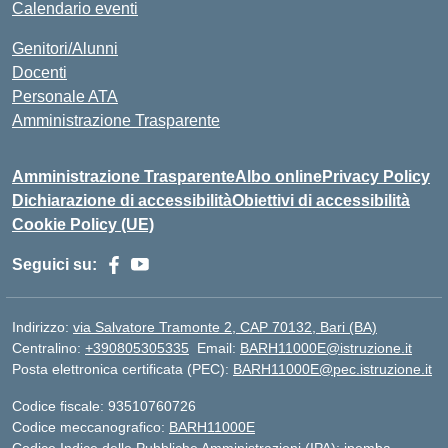
Calendario eventi
Genitori/Alunni
Docenti
Personale ATA
Amministrazione Trasparente
Amministrazione Trasparente
Albo online
Privacy Policy
Dichiarazione di accessibilità
Obiettivi di accessibilità
Cookie Policy (UE)
Seguici su:
Indirizzo:
via Salvatore Tramonte 2, CAP 70132, Bari (BA)
Centralino:
+390805305335
Email:
BARH11000E@istruzione.it
Posta elettronica certificata (PEC):
BARH11000E@pec.istruzione.it
Codice fiscale: 93510760726
Codice meccanografico:
BARH11000E
Codice Indice delle Pubbliche Amministrazioni (IPA): ipemba