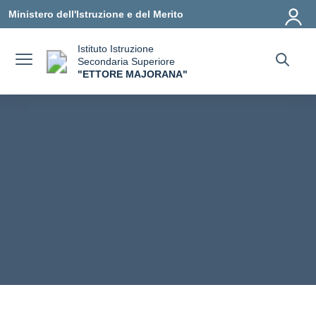
Vai ai contenuti
Vai al menu di navigazione
Vai al footer
Ministero dell'Istruzione e del Merito
Istituto Istruzione
Secondaria Superiore
"ETTORE MAJORANA"
— Visita la pagina iniziale della scuola