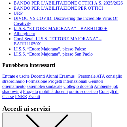
BANDO PER L’ABILITAZIONE OTTICI A.S. 2025/2026
BANDO PER L’ABILITAZIONE PER OTTICI
URP
DIVOC VS COVID: Discovering the Incredible Virus Of
Creativity
I.I.S.S. “ETTORE MAJORANA” – BARH11000E
Alberghiero
Corsi Serali I.I.S.S. “ETTORE MAJORANA” –
BARH11050X
I.I.S.S. “Ettore Majorana”, plesso Palese
I.I.S.S. “Ettore Majorana”, plesso San Paolo
Potrebbero interessarti
Entrate e uscite
Docenti
Alunni
Erasmus+
Personale ATA
consiglio
straordinario
Formazione
Progetti internazionali
Genitori
orientamento
assemblea sindacale
Collegio docenti
Ambiente
job
shadowing
Progetto
mobilità docenti
orario scolastico
Consigli di
Classe
PNRR
Eventi
Accedi ai servizi