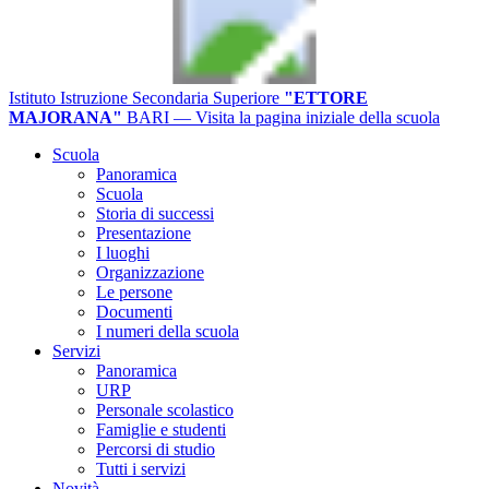
Istituto Istruzione Secondaria Superiore
"ETTORE
MAJORANA"
BARI
— Visita la pagina iniziale della scuola
Scuola
Panoramica
Scuola
Storia di successi
Presentazione
I luoghi
Organizzazione
Le persone
Documenti
I numeri della scuola
Servizi
Panoramica
URP
Personale scolastico
Famiglie e studenti
Percorsi di studio
Tutti i servizi
Novità