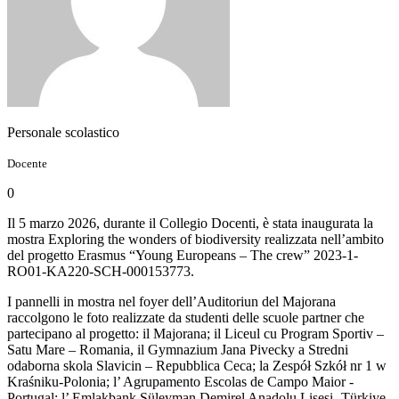
Personale scolastico
Docente
0
Il 5 marzo 2026, durante il Collegio Docenti, è stata inaugurata la
mostra Exploring the wonders of biodiversity realizzata nell’ambito
del progetto Erasmus “Young Europeans – The crew” 2023-1-
RO01-KA220-SCH-000153773.
I pannelli in mostra nel foyer dell’Auditoriun del Majorana
raccolgono le foto realizzate da studenti delle scuole partner che
partecipano al progetto: il Majorana; il Liceul cu Program Sportiv –
Satu Mare – Romania, il Gymnazium Jana Pivecky a Stredni
odaborna skola Slavicin – Repubblica Ceca; la Zespół Szkół nr 1 w
Kraśniku-Polonia; l’ Agrupamento Escolas de Campo Maior -
Portugal; l’ Emlakbank Süleyman Demirel Anadolu Lisesi- Türkiye.