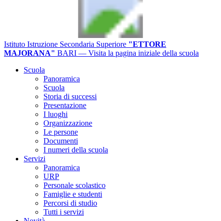
Istituto Istruzione Secondaria Superiore
"ETTORE
MAJORANA"
BARI
— Visita la pagina iniziale della scuola
Scuola
Panoramica
Scuola
Storia di successi
Presentazione
I luoghi
Organizzazione
Le persone
Documenti
I numeri della scuola
Servizi
Panoramica
URP
Personale scolastico
Famiglie e studenti
Percorsi di studio
Tutti i servizi
Novità