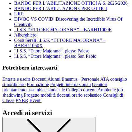
BANDO PER L’ABILITAZIONE OTTICI A.S. 2025/2026
BANDO PER L’ABILITAZIONE PER OTTICI
URP
DIVOC VS COVID: Discovering the Incredible Virus Of
Creativity
I.I.S.S. “ETTORE MAJORANA” – BARH11000E
Alberghiero
Corsi Serali I.I.S.S. “ETTORE MAJORANA” –
BARH11050X
I.I.S.S. “Ettore Majorana”, plesso Palese
I.I.S.S. “Ettore Majorana”, plesso San Paolo
Potrebbero interessarti
Entrate e uscite
Docenti
Alunni
Erasmus+
Personale ATA
consiglio
straordinario
Formazione
Progetti internazionali
Genitori
orientamento
assemblea sindacale
Collegio docenti
Ambiente
job
shadowing
Progetto
mobilità docenti
orario scolastico
Consigli di
Classe
PNRR
Eventi
Accedi ai servizi