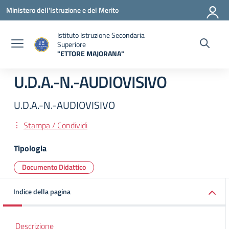
Vai ai contenuti
Vai al menu di navigazione
Vai al footer
Ministero dell'Istruzione e del Merito
Istituto Istruzione Secondaria
Superiore
"ETTORE MAJORANA"
— Visita la pagina iniziale della scuola
U.D.A.-N.-AUDIOVISIVO
U.D.A.-N.-AUDIOVISIVO
Stampa / Condividi
Tipologia
Documento Didattico
Indice della pagina
Descrizione