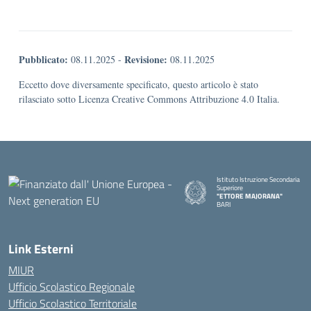
Pubblicato:
Revisione:
08.11.2025
-
08.11.2025
Eccetto dove diversamente specificato, questo articolo è stato
rilasciato sotto Licenza Creative Commons Attribuzione 4.0 Italia.
Istituto Istruzione Secondaria
Superiore
"ETTORE MAJORANA"
BARI
— Visita la pagina iniziale della s
Link Esterni
MIUR
Ufficio Scolastico Regionale
Ufficio Scolastico Territoriale