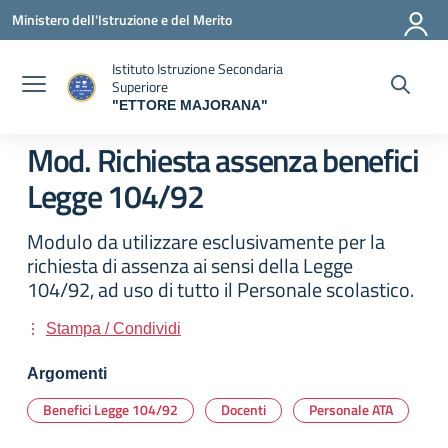
Vai ai contenuti
Vai al menu di navigazione
Vai al footer
Ministero dell'Istruzione e del Merito
Istituto Istruzione Secondaria
Superiore
"ETTORE MAJORANA"
— Visita la pagina iniziale della scuola
Mod. Richiesta assenza benefici
Legge 104/92
Modulo da utilizzare esclusivamente per la
richiesta di assenza ai sensi della Legge
104/92, ad uso di tutto il Personale scolastico.
Stampa / Condividi
Argomenti
Benefici Legge 104/92
Docenti
Personale ATA