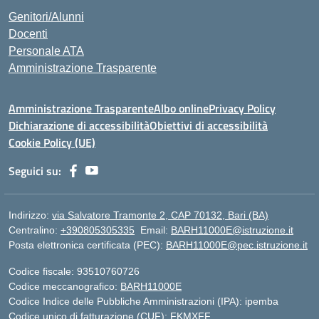
Genitori/Alunni
Docenti
Personale ATA
Amministrazione Trasparente
Amministrazione Trasparente
Albo online
Privacy Policy
Dichiarazione di accessibilità
Obiettivi di accessibilità
Cookie Policy (UE)
Seguici su:
Indirizzo:
via Salvatore Tramonte 2, CAP 70132, Bari (BA)
Centralino:
+390805305335
Email:
BARH11000E@istruzione.it
Posta elettronica certificata (PEC):
BARH11000E@pec.istruzione.it
Codice fiscale: 93510760726
Codice meccanografico:
BARH11000E
Codice Indice delle Pubbliche Amministrazioni (IPA): ipemba
Codice unico di fatturazione (CUF): FKMXFF