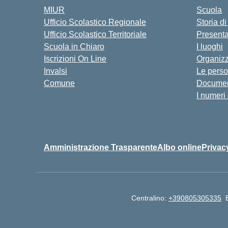
MIUR
Scuola
Ufficio Scolastico Regionale
Storia d
Ufficio Scolastico Territoriale
Present
Scuola in Chiaro
I luoghi
Iscrizioni On Line
Organiz
Invalsi
Le pers
Comune
Documen
I numeri
Amministrazione Trasparente
Albo online
Privac
Centralino:
+390805305335