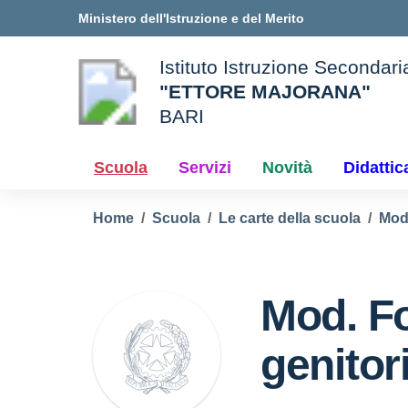
Vai ai contenuti
Vai al menu di navigazione
Vai al footer
Ministero dell'Istruzione e del Merito
Istituto Istruzione Secondar
"ETTORE MAJORANA"
BARI
e della scuola
— Visita la pagina iniziale d
Scuola
Servizi
Novità
Didattic
Home
Scuola
Le carte della scuola
Modu
Mod. 
genitor