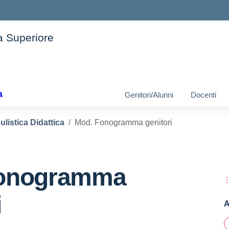
ia Superiore
ella scuola
a
Genitori/Alunni
Docenti
listica Didattica
Mod. Fonogramma genitori
Fonogramma
i
A