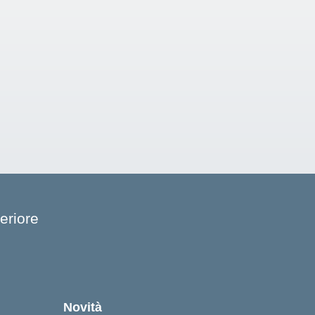
eriore
cuola
Novità