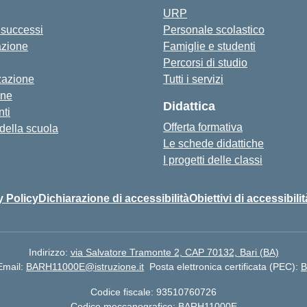
URP
i successi
Personale scolastico
azione
Famiglie e studenti
Percorsi di studio
zazione
Tutti i servizi
one
Didattica
ti
Offerta formativa
 della scuola
Le schede didattiche
I progetti delle classi
y Policy
Dichiarazione di accessibilità
Obiettivi di accessibilit
Indirizzo:
via Salvatore Tramonte 2, CAP 70132, Bari (BA)
Email:
BARH11000E@istruzione.it
Posta elettronica certificata (PEC):
B
Codice fiscale: 93510760726
Codice meccanografico:
BARH11000E