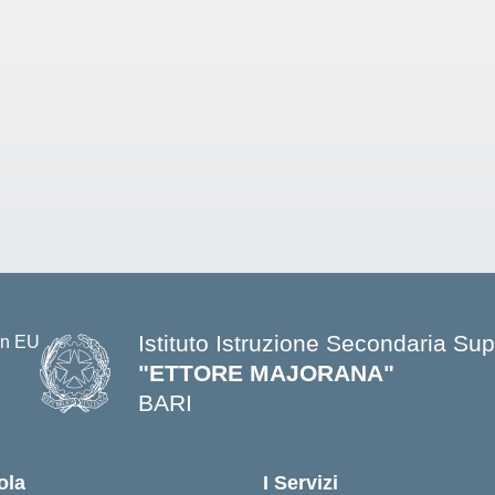
Istituto Istruzione Secondaria Sup
"ETTORE MAJORANA"
BARI
— Visita la pagina iniziale della s
ola
I Servizi