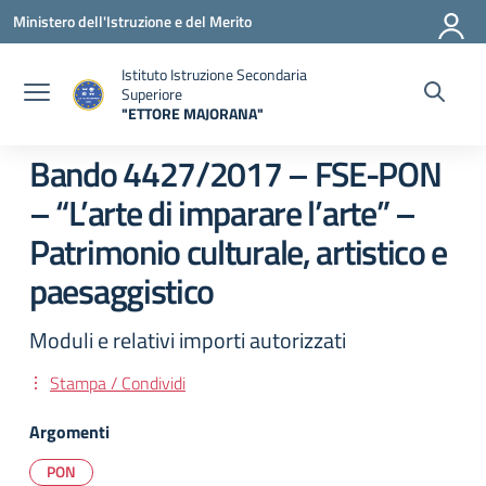
Vai ai contenuti
Vai al menu di navigazione
Vai al footer
Ministero dell'Istruzione e del Merito
Istituto Istruzione Secondaria
Superiore
"ETTORE MAJORANA"
— Visita la pagina iniziale della scuola
Bando 4427/2017 – FSE-PON
– “L’arte di imparare l’arte” –
Patrimonio culturale, artistico e
paesaggistico
Moduli e relativi importi autorizzati
Stampa / Condividi
Argomenti
PON