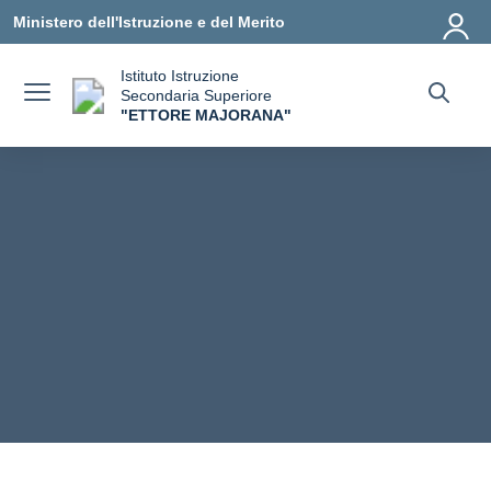
Vai ai contenuti
Vai al menu di navigazione
Vai al footer
Ministero dell'Istruzione e del Merito
Istituto Istruzione
Secondaria Superiore
"ETTORE MAJORANA"
— Visita la pagina iniziale della scuola