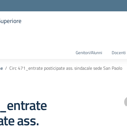
Superiore
la scuola
Genitori/Alunni
Docenti
he
Circ 471_entrate posticipate ass. sindacale sede San Paolo
1_entrate
ate ass.