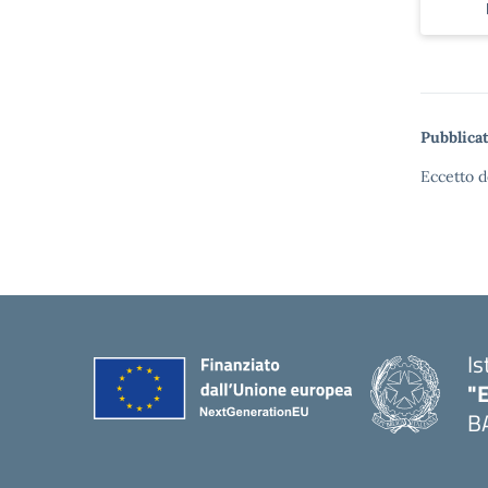
Pubblicat
Eccetto d
Is
"
B
— 