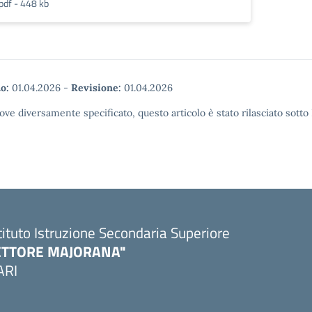
pdf - 448 kb
o:
01.04.2026
-
Revisione:
01.04.2026
ove diversamente specificato, questo articolo è stato rilasciato sott
tituto Istruzione Secondaria Superiore
ETTORE MAJORANA"
ARI
Visita la pagina iniziale della scuola