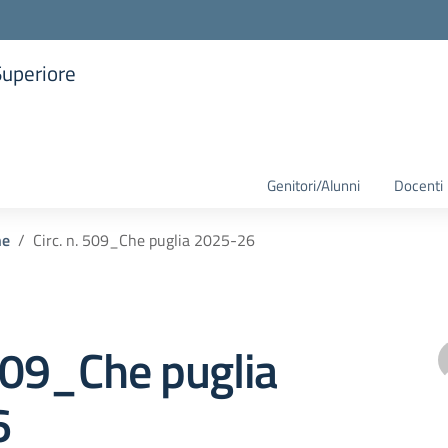
Superiore
la scuola
Genitori/Alunni
Docenti
he
Circ. n. 509_Che puglia 2025-26
 509_Che puglia
6