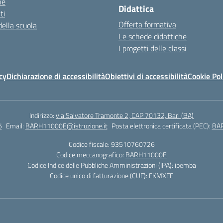
ne
Didattica
ti
Offerta formativa
della scuola
Le schede didattiche
I progetti delle classi
cy
Dichiarazione di accessibilità
Obiettivi di accessibilità
Cookie Pol
Indirizzo:
via Salvatore Tramonte 2, CAP 70132, Bari (BA)
5
Email:
BARH11000E@istruzione.it
Posta elettronica certificata (PEC):
BAR
Codice fiscale: 93510760726
Codice meccanografico:
BARH11000E
Codice Indice delle Pubbliche Amministrazioni (IPA): ipemba
Codice unico di fatturazione (CUF): FKMXFF