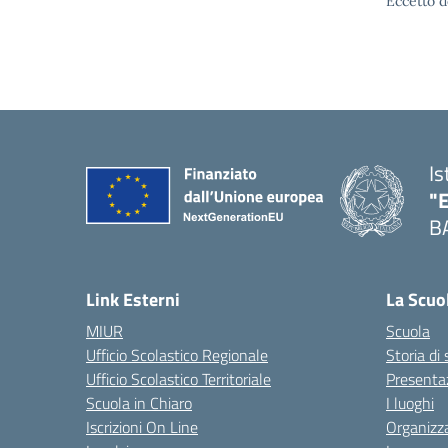
Eccetto d
Is
"
B
— 
Link Esterni
La Scuo
MIUR
Scuola
Ufficio Scolastico Regionale
Storia di
Ufficio Scolastico Territoriale
Presenta
Scuola in Chiaro
I luoghi
Iscrizioni On Line
Organizz