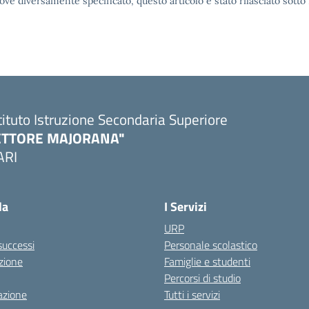
ove diversamente specificato, questo articolo è stato rilasciato sott
tituto Istruzione Secondaria Superiore
ETTORE MAJORANA"
ARI
Visita la pagina iniziale della scuola
la
I Servizi
URP
 successi
Personale scolastico
zione
Famiglie e studenti
Percorsi di studio
azione
Tutti i servizi