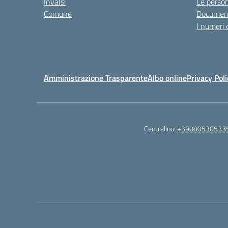
Invalsi
Le perso
Comune
Documen
I numeri 
Amministrazione Trasparente
Albo online
Privacy Poli
Centralino:
+39080530533