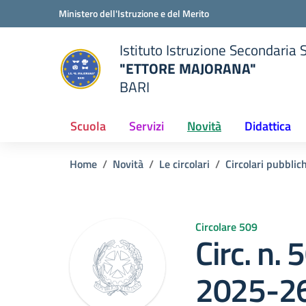
Vai ai contenuti
Vai al menu di navigazione
Vai al footer
Ministero dell'Istruzione e del Merito
Istituto Istruzione Secondaria 
"ETTORE MAJORANA"
BARI
della scuola
— Visita la pagina iniziale del
Scuola
Servizi
Novità
Didattica
Home
Novità
Le circolari
Circolari pubblic
Circolare 509
Circ. n.
2025-2