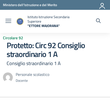
Vai ai contenuti
Vai al menu di navigazione
Vai al footer
Ministero dell'Istruzione e del Merito
Istituto Istruzione Secondaria
Superiore
"ETTORE MAJORANA"
— Visita la pagina iniziale della scuola
Circolare 92
Protetto: Circ 92 Consiglio
straordinario 1 A
Consiglio straordinario 1 A
Personale scolastico
Docente