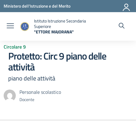
Vai ai contenuti
Vai al menu di navigazione
Vai al footer
Ministero dell'Istruzione e del Merito
Istituto Istruzione Secondaria
Superiore
"ETTORE MAJORANA"
— Visita la pagina iniziale della scuola
Circolare 9
Protetto: Circ 9 piano delle
attività
piano delle attività
Personale scolastico
Docente