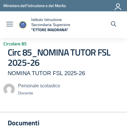
Vai ai contenuti
Vai al menu di navigazione
Vai al footer
Ministero dell'Istruzione e del Merito
Istituto Istruzione
Secondaria Superiore
"ETTORE MAJORANA"
— Visita la pagina iniziale della scuola
Circolare 85
Circ 85_NOMINA TUTOR FSL
2025-26
NOMINA TUTOR FSL 2025-26
Personale scolastico
Docente
Documenti