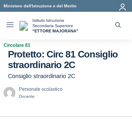
Vai ai contenuti
Vai al menu di navigazione
Vai al footer
Ministero dell'Istruzione e del Merito
Istituto Istruzione
Secondaria Superiore
"ETTORE MAJORANA"
— Visita la pagina iniziale della scuola
Circolare 81
Protetto: Circ 81 Consiglio
straordinario 2C
Consiglio straordinario 2C
Personale scolastico
Docente