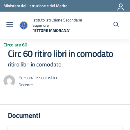
Vai ai contenuti
Vai al menu di navigazione
Vai al footer
Ministero dell'Istruzione e del Merito
Istituto Istruzione Secondaria
Superiore
"ETTORE MAJORANA"
— Visita la pagina iniziale della scuola
Circolare 60
Circ 60 ritiro libri in comodato
ritiro libri in comodato
Personale scolastico
Docente
Documenti