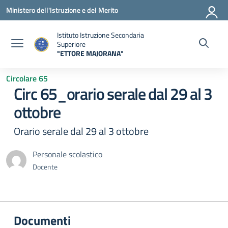
Vai ai contenuti
Vai al menu di navigazione
Vai al footer
Ministero dell'Istruzione e del Merito
Istituto Istruzione Secondaria
Superiore
"ETTORE MAJORANA"
— Visita la pagina iniziale della scuola
Circolare 65
Circ 65_orario serale dal 29 al 3
ottobre
Orario serale dal 29 al 3 ottobre
Personale scolastico
Docente
Documenti