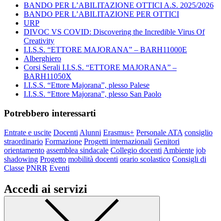
BANDO PER L’ABILITAZIONE OTTICI A.S. 2025/2026
BANDO PER L’ABILITAZIONE PER OTTICI
URP
DIVOC VS COVID: Discovering the Incredible Virus Of
Creativity
I.I.S.S. “ETTORE MAJORANA” – BARH11000E
Alberghiero
Corsi Serali I.I.S.S. “ETTORE MAJORANA” –
BARH11050X
I.I.S.S. “Ettore Majorana”, plesso Palese
I.I.S.S. “Ettore Majorana”, plesso San Paolo
Potrebbero interessarti
Entrate e uscite
Docenti
Alunni
Erasmus+
Personale ATA
consiglio
straordinario
Formazione
Progetti internazionali
Genitori
orientamento
assemblea sindacale
Collegio docenti
Ambiente
job
shadowing
Progetto
mobilità docenti
orario scolastico
Consigli di
Classe
PNRR
Eventi
Accedi ai servizi