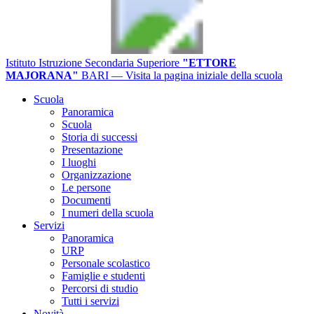
Istituto Istruzione Secondaria Superiore
"ETTORE
MAJORANA"
BARI
— Visita la pagina iniziale della scuola
Scuola
Panoramica
Scuola
Storia di successi
Presentazione
I luoghi
Organizzazione
Le persone
Documenti
I numeri della scuola
Servizi
Panoramica
URP
Personale scolastico
Famiglie e studenti
Percorsi di studio
Tutti i servizi
Novità