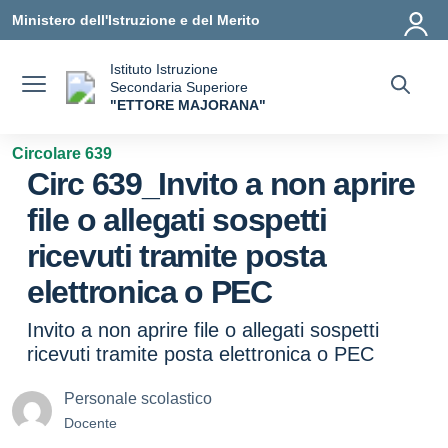
Vai ai contenuti
Vai al menu di navigazione
Vai al footer
Ministero dell'Istruzione e del Merito
Istituto Istruzione
Secondaria Superiore
"ETTORE MAJORANA"
— Visita la pagina iniziale della scuola
Circolare 639
Circ 639_Invito a non aprire
file o allegati sospetti
ricevuti tramite posta
elettronica o PEC
Invito a non aprire file o allegati sospetti
ricevuti tramite posta elettronica o PEC
Personale scolastico
Docente