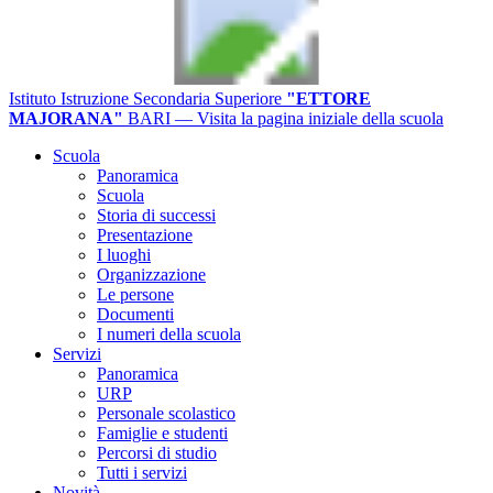
Istituto Istruzione Secondaria Superiore
"ETTORE
MAJORANA"
BARI
— Visita la pagina iniziale della scuola
Scuola
Panoramica
Scuola
Storia di successi
Presentazione
I luoghi
Organizzazione
Le persone
Documenti
I numeri della scuola
Servizi
Panoramica
URP
Personale scolastico
Famiglie e studenti
Percorsi di studio
Tutti i servizi
Novità