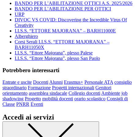
BANDO PER L’ABILITAZIONE OTTICI A.S. 2025/2026
BANDO PER L’ABILITAZIONE PER OTTICI
URP
DIVOC VS COVID: Discovering the Incredible Virus Of
Creativity
I.I.S.S. “ETTORE MAJORANA” – BARH11000E
Alberghiero
Corsi Serali I.I.S.S. “ETTORE MAJORANA” –
BARH11050X
I.I.S.S. “Ettore Majorana”, plesso Palese
I.I.S.S. “Ettore Majorana”, plesso San Paolo
Potrebbero interessarti
Entrate e uscite
Docenti
Alunni
Erasmus+
Personale ATA
consiglio
straordinario
Formazione
Progetti internazionali
Genitori
orientamento
assemblea sindacale
Collegio docenti
Ambiente
job
shadowing
Progetto
mobilità docenti
orario scolastico
Consigli di
Classe
PNRR
Eventi
Accedi ai servizi