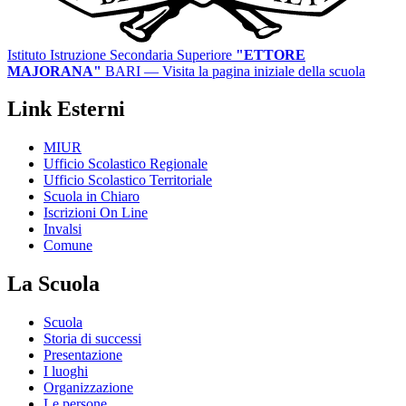
Istituto Istruzione Secondaria Superiore
"ETTORE
MAJORANA"
BARI
— Visita la pagina iniziale della scuola
Link Esterni
MIUR
Ufficio Scolastico Regionale
Ufficio Scolastico Territoriale
Scuola in Chiaro
Iscrizioni On Line
Invalsi
Comune
La Scuola
Scuola
Storia di successi
Presentazione
I luoghi
Organizzazione
Le persone