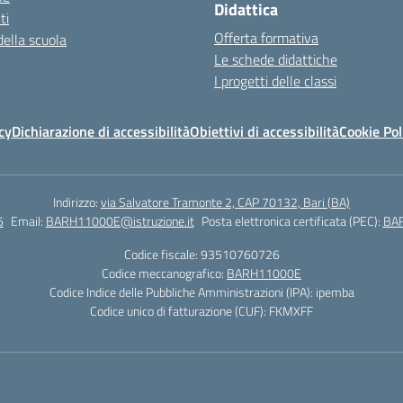
Didattica
ti
Offerta formativa
della scuola
Le schede didattiche
I progetti delle classi
cy
Dichiarazione di accessibilità
Obiettivi di accessibilità
Cookie Pol
Indirizzo:
via Salvatore Tramonte 2, CAP 70132, Bari (BA)
5
Email:
BARH11000E@istruzione.it
Posta elettronica certificata (PEC):
BAR
Codice fiscale: 93510760726
Codice meccanografico:
BARH11000E
Codice Indice delle Pubbliche Amministrazioni (IPA): ipemba
Codice unico di fatturazione (CUF): FKMXFF