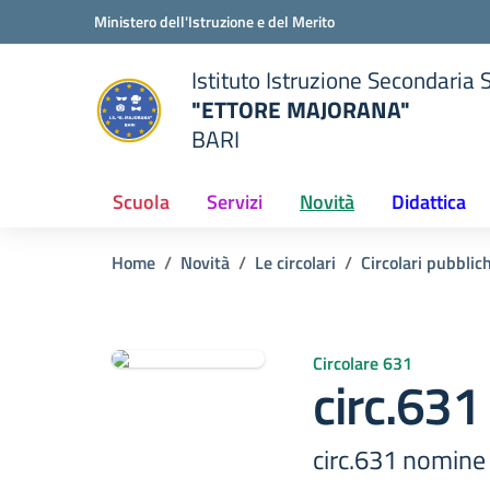
Vai ai contenuti
Vai al menu di navigazione
Vai al footer
Ministero dell'Istruzione e del Merito
Istituto Istruzione Secondaria 
"ETTORE MAJORANA"
BARI
della scuola
— Visita la pagina iniziale del
Scuola
Servizi
Novità
Didattica
Home
Novità
Le circolari
Circolari pubblic
Circolare 631
circ.631
circ.631 nomine