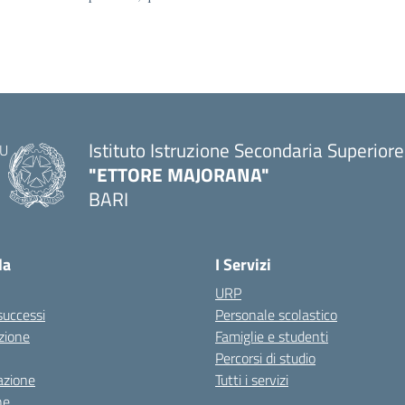
Istituto Istruzione Secondaria Superiore
"ETTORE MAJORANA"
BARI
— Visita la pagina iniziale della scuola
la
I Servizi
URP
 successi
Personale scolastico
zione
Famiglie e studenti
Percorsi di studio
azione
Tutti i servizi
ne