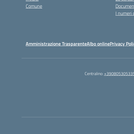
Comune
Documen
I numeri 
Amministrazione Trasparente
Albo online
Privacy Poli
Centralino:
+39080530533