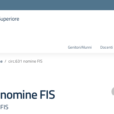
Superiore
la scuola
Genitori/Alunni
Docenti
he
circ.631 nomine FIS
 nomine FIS
 FIS