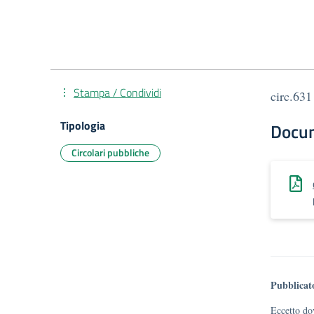
Stampa / Condividi
circ.63
Tipologia
Docu
Circolari pubbliche
Pubblicat
Eccetto dov