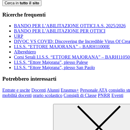
Cerca in
tutto il sito
Ricerche frequenti
BANDO PER L’ABILITAZIONE OTTICI A.S. 2025/2026
BANDO PER L’ABILITAZIONE PER OTTICI
URP
DIVOC VS COVID: Discovering the Incredible Virus Of Creat
I.I.S.S. “ETTORE MAJORANA” – BARH11000E
Alberghiero
Corsi Serali I.I.S.S. “ETTORE MAJORANA” – BARH1105
I.I.S.S. “Ettore Majorana”, plesso Palese
I.I.S.S. “Ettore Majorana”, plesso San Paolo
Potrebbero interessarti
Entrate e uscite
Docenti
Alunni
Erasmus+
Personale ATA
consiglio st
mobilità docenti
orario scolastico
Consigli di Classe
PNRR
Eventi