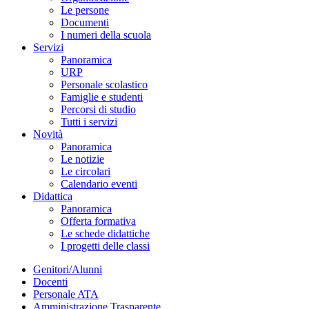
Le persone
Documenti
I numeri della scuola
Servizi
Panoramica
URP
Personale scolastico
Famiglie e studenti
Percorsi di studio
Tutti i servizi
Novità
Panoramica
Le notizie
Le circolari
Calendario eventi
Didattica
Panoramica
Offerta formativa
Le schede didattiche
I progetti delle classi
Genitori/Alunni
Docenti
Personale ATA
Amministrazione Trasparente