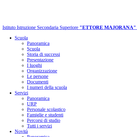
Istituto Istruzione Secondaria Superiore
"ETTORE MAJORANA"
Scuola
Panoramica
Scuola
Storia di successi
Presentazione
I luoghi
Organizzazione
Le persone
Documenti
I numeri della scuola
Servizi
Panoramica
URP
Personale scolastico
Famiglie e studenti
Percorsi di studio
Tutti i servizi
Novità
Panoramica