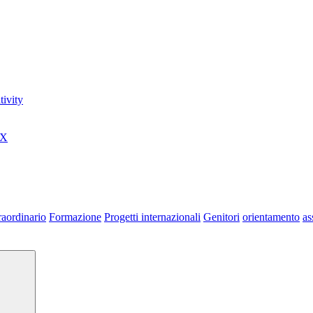
ivity
0X
raordinario
Formazione
Progetti internazionali
Genitori
orientamento
as