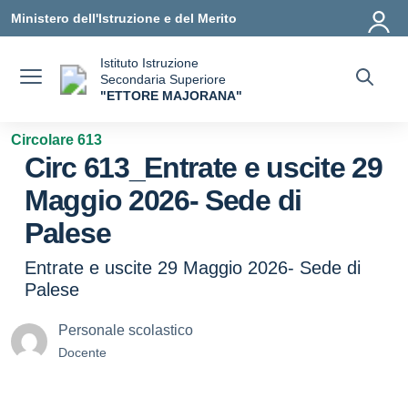
Vai ai contenuti
Vai al menu di navigazione
Vai al footer
Ministero dell'Istruzione e del Merito
Istituto Istruzione
Secondaria Superiore
"ETTORE MAJORANA"
— Visita la pagina iniziale della scuola
Circolare 613
Circ 613_Entrate e uscite 29
Maggio 2026- Sede di
Palese
Entrate e uscite 29 Maggio 2026- Sede di
Palese
Personale scolastico
Docente