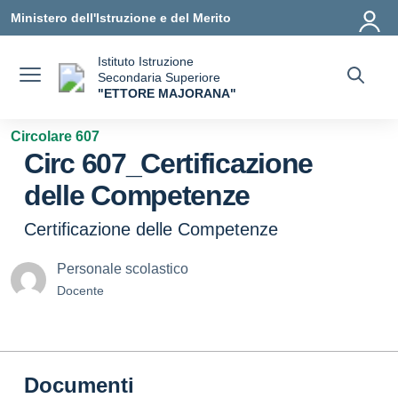
Vai ai contenuti
Vai al menu di navigazione
Vai al footer
Ministero dell'Istruzione e del Merito
Istituto Istruzione
Secondaria Superiore
"ETTORE MAJORANA"
— Visita la pagina iniziale della scuola
Circolare 607
Circ 607_Certificazione
delle Competenze
Certificazione delle Competenze
Personale scolastico
Docente
Documenti