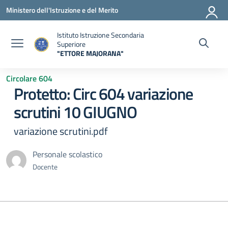
Vai ai contenuti
Vai al menu di navigazione
Vai al footer
Ministero dell'Istruzione e del Merito
Istituto Istruzione Secondaria
Superiore
"ETTORE MAJORANA"
— Visita la pagina iniziale della scuola
Circolare 604
Protetto: Circ 604 variazione
scrutini 10 GIUGNO
variazione scrutini.pdf
Personale scolastico
Docente